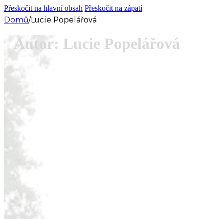
Skip
Skip
Přeskočit na hlavní obsah
Přeskočit na zápatí
to
to
Domů
/
Lucie Popelářová
Content
navigation
Autor: Lucie Popelářová