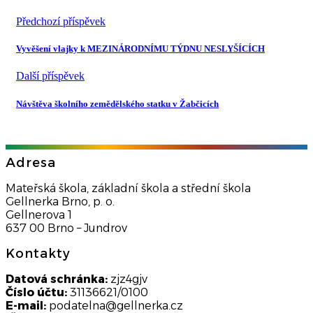
Předchozí příspěvek
Vyvěšení vlajky k MEZINÁRODNÍMU TÝDNU NESLYŠÍCÍCH
Další příspěvek
Návštěva školního zemědělského statku v Žabčicích
Adresa
Mateřská škola, základní škola a střední škola
Gellnerka Brno, p. o.
Gellnerova 1
637 00 Brno – Jundrov
Kontakty
Datová schránka:
zjz4gjv
Číslo účtu:
31136621/0100
E-mail:
podatelna@gellnerka.cz