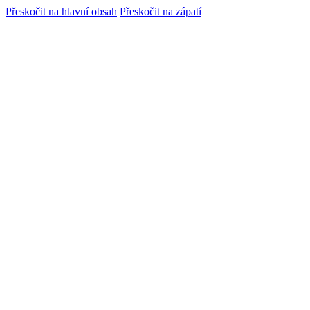
Skip
Skip
Přeskočit na hlavní obsah
Přeskočit na zápatí
to
to
Content
navigation