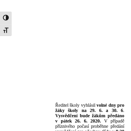
Toggle High Contrast
Toggle Font size
Ředitel školy vyhlásil
volné dny pro
žáky školy na 29. 6. a 30. 6
.
Vysvědčení bude žákům předáno
v pátek 26. 6. 2020.
V případě
příznivého počasí proběhne předání