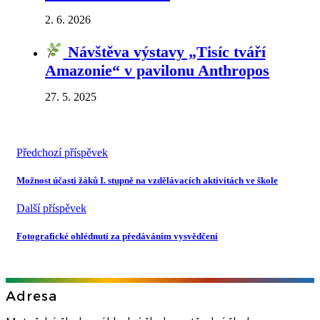
2. 6. 2026
Návštěva výstavy „Tisíc tváří
Amazonie“ v pavilonu Anthropos
27. 5. 2025
Předchozí příspěvek
Možnost účasti žáků I. stupně na vzdělávacích aktivitách ve škole
Další příspěvek
Fotografické ohlédnutí za předáváním vysvědčení
Adresa