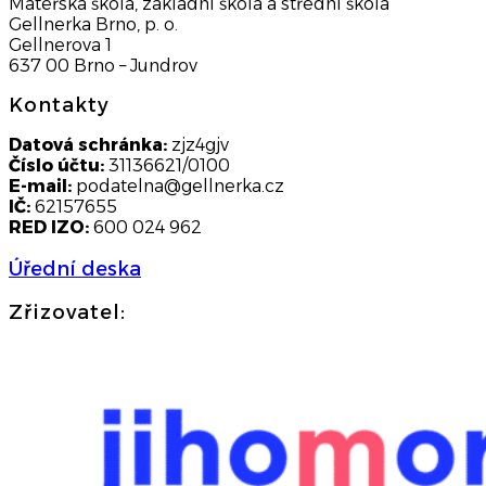
Mateřská škola, základní škola a střední škola
Gellnerka Brno, p. o.
Gellnerova 1
637 00 Brno – Jundrov
Kontakty
Datová schránka:
zjz4gjv
Číslo účtu:
31136621/0100
E-mail:
podatelna@gellnerka.cz
IČ:
62157655
RED IZO:
600 024 962
Úřední deska
Zřizovatel: